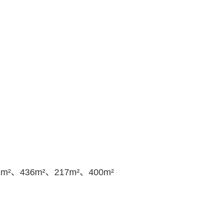
²、436m²、217m²、400m²