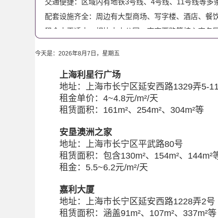
交通便捷：区域内有地铁3号线、4号线、11号线等
配套设施齐全：周边有大型商场、写字楼、酒店、餐
租金水平适中：相比中山公园、南京西路等核心商务
办公楼类型
今天是：
2026年8月7日
，
星期五
该区域的办公楼主要以甲级写字楼为主，也有部分乙
上海利星行广场
延安西路商圈办公楼的租金贵不贵?
地址：上海市长宁区延安西路1329弄5-1
截至2024年8月，该区域的甲级写字楼租金水平约为每
租金单价：4~4.8元/m²/天
主定制装修的办公室，有小业主房源，有精装修二房
租赁面积：161m²、254m²、304m²等
安垦澳洲之家
地址：上海市长宁区平武路80号
租赁面积：包含130m²、154m²、144m
租金：5.5~6.2元/m²/天
嘉利大厦
地址：上海市长宁区延安西路1228弄2号
租赁面积：涵盖91m²、107m²、337m²等