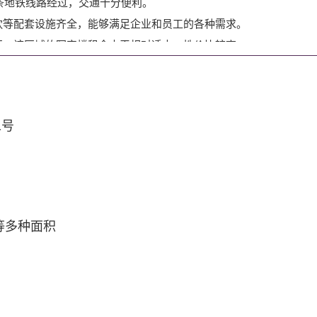
多条地铁线路经过，交通十分便利。
饮等配套设施齐全，能够满足企业和员工的各种需求。
区，该区域的写字楼租金水平相对适中，性价比较高。
级写字楼和商务公寓。其中，甲级写字楼的装修标准高、配套设施完
1号
天每平方米人民币3元至5.5元，乙级写字楼租金水平约为每天每平方米
东房源，也有共享办公和商务中心的房源。下文我们罗列一些本商圈
²等多种面积