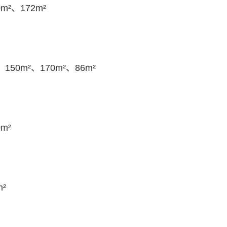
m²、172m²
150m²、170m²、86m²
m²
²